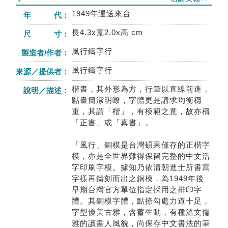
1949年運送來台
年 代：
長4.3x寬2.0x高 cm
尺 寸：
風行鑄字行
製造者/作者：
風行鑄字行
來源／提供者：
楷書，其外形為方，行筆以直線前進，
說明／描述：
點畫簡潔明瞭，字體更是講求均衡穩
重，其謂「楷」，有模範之意，故亦稱
「正書」或「真書」。
「風行」銅模是台灣碩果僅存的正楷字
模，亦是全世界難得保留完整的中文活
字印刷字模。據知乃依清朝進士所書寫
字樣再鑄刻而出之銅模，為1949年後
早期台灣官方單位指定採用之排印字
體。其銅模字體，點捺勾處力道十足，
字型優美古雅，含蓄生動，有種溫文儒
雅的讀書人風貌，尚保存中文書法的筆