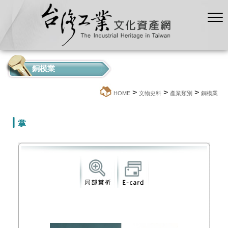
銅模業
>
>
>
:::
HOME
文物史料
產業類別
銅模業
掌