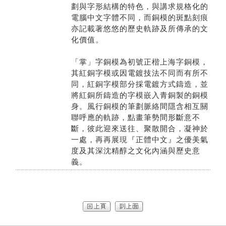
劃與字形結構的特色，與講求規格化的
電腦中文字體不同，而銅模的斑點刻痕
亦記載著悠悠的歷史軌跡及所傳承的文
化價值。
「掌」字銅模為初號正楷上海字銅模，
其紅銅字模或因電鍍技法不同而有所不
同，紅銅字模部分採電鍍方式鑄造，並
將紅銅所鑄造的字模嵌入青銅製的銅模
身。風行銅模的筆劃脈絡間隱含相互關
聯呼應的軌跡，點畫筆勢間形斷意不
斷，彼此迎來送往、聚散開合，凝神於
一處，再再展現『正體中文』之優美氣
度及其深沈精醇之文化內涵與歷史意
義。