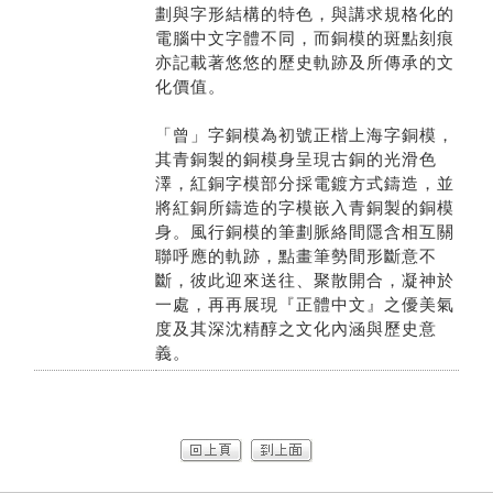
劃與字形結構的特色，與講求規格化的
電腦中文字體不同，而銅模的斑點刻痕
亦記載著悠悠的歷史軌跡及所傳承的文
化價值。
「曾」字銅模為初號正楷上海字銅模，
其青銅製的銅模身呈現古銅的光滑色
澤，紅銅字模部分採電鍍方式鑄造，並
將紅銅所鑄造的字模嵌入青銅製的銅模
身。風行銅模的筆劃脈絡間隱含相互關
聯呼應的軌跡，點畫筆勢間形斷意不
斷，彼此迎來送往、聚散開合，凝神於
一處，再再展現『正體中文』之優美氣
度及其深沈精醇之文化內涵與歷史意
義。