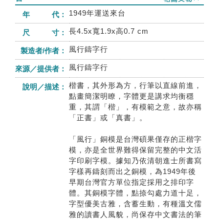
1949年運送來台
年 代：
長4.5x寬1.9x高0.7 cm
尺 寸：
風行鑄字行
製造者/作者：
風行鑄字行
來源／提供者：
楷書，其外形為方，行筆以直線前進，
說明／描述：
點畫簡潔明瞭，字體更是講求均衡穩
重，其謂「楷」，有模範之意，故亦稱
「正書」或「真書」。
「風行」銅模是台灣碩果僅存的正楷字
模，亦是全世界難得保留完整的中文活
字印刷字模。據知乃依清朝進士所書寫
字樣再鑄刻而出之銅模，為1949年後
早期台灣官方單位指定採用之排印字
體。其銅模字體，點捺勾處力道十足，
字型優美古雅，含蓄生動，有種溫文儒
雅的讀書人風貌，尚保存中文書法的筆