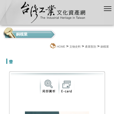
銅模業
>
>
>
:::
HOME
文物史料
產業類別
銅模業
曾