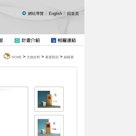
:::
網站導覽
English
回首頁
>
>
>
:::
HOME
文物史料
產業類別
銅模業