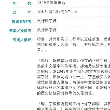
1949年運送來台
年 代：
長4.5x寬1.9x高0.7 cm
尺 寸：
風行鑄字行
製造者/作者：
風行鑄字行
來源／提供者：
楷書，其外形為方，行筆以直線前進，點
說明／描述：
求均衡穩重，其謂「楷」，有模範之意，
書」。
「風行」銅模是台灣碩果僅存的正楷字模
整的中文活字印刷字模。據知乃依清朝進
之銅模，為1949年後早期台灣官方單位
模字體，點捺勾處力道十足，字型優美古
儒雅的讀書人風貌，尚保存中文書法的筆
講求規格化的電腦中文字體不同，而銅模
的歷史軌跡及所傳承的文化價值。
「理」字銅模為初號正楷上海字銅模，其
的光滑色澤，紅銅字模部分採電鍍方式鑄