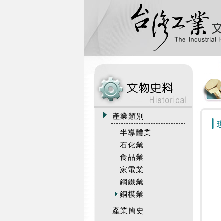
:::
產業類別
半導體業
石化業
食品業
家電業
鋼鐵業
銅模業
產業簡史