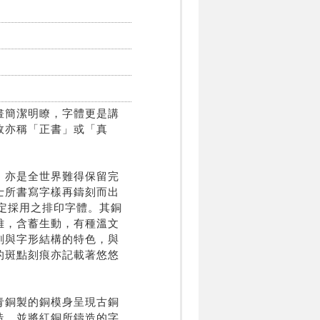
畫簡潔明瞭，字體更是講
故亦稱「正書」或「真
，亦是全世界難得保留完
士所書寫字樣再鑄刻而出
指定採用之排印字體。其銅
雅，含蓄生動，有種溫文
劃與字形結構的特色，與
的斑點刻痕亦記載著悠悠
青銅製的銅模身呈現古銅
造，並將紅銅所鑄造的字