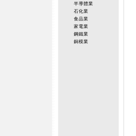
半導體業
石化業
食品業
家電業
鋼鐵業
銅模業