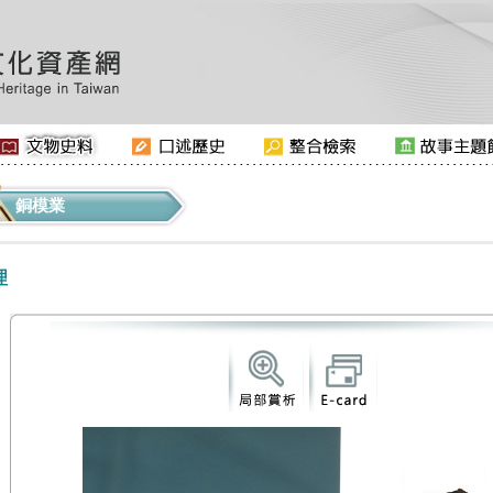
銅模業
理