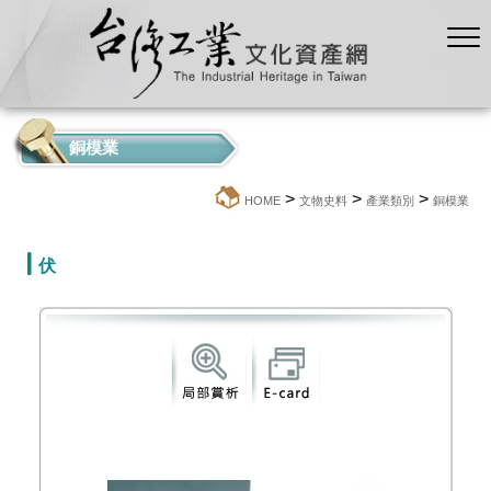
銅模業
>
>
>
:::
HOME
文物史料
產業類別
銅模業
伏