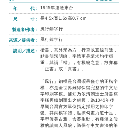
1949年運送來台
年 代：
長4.5x寬1.6x高0.7 cm
尺 寸：
風行鑄字行
製造者/作者：
風行鑄字行
來源／提供者：
楷書，其外形為方，行筆以直線前進，
說明／描述：
點畫簡潔明瞭，字體更是講求均衡穩
重，其謂「楷」，有模範之意，故亦稱
「正書」或「真書」。
「風行」銅模是台灣碩果僅存的正楷字
模，亦是全世界難得保留完整的中文活
字印刷字模。據知乃依清朝進士所書寫
字樣再鑄刻而出之銅模，為1949年後
早期台灣官方單位指定採用之排印字
體。其銅模字體，點捺勾處力道十足，
字型優美古雅，含蓄生動，有種溫文儒
雅的讀書人風貌，尚保存中文書法的筆