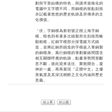
劃與字形結構的特色，與講求規格化的
電腦中文字體不同，而銅模的斑點刻痕
亦記載著悠悠的歷史軌跡及所傳承的文
化價值。
「伏」字銅模為新初號正楷上海字銅
模，暗色則有著多次鑄製所生刮痕而略
顯粗糙，紅銅字模部分採電鍍方式鑄
造，並將紅銅所鑄造的字模嵌入青銅製
的銅模身。風行銅模的筆劃脈絡間隱含
相互關聯呼應的軌跡，點畫筆勢間形斷
意不斷，彼此迎來送往、聚散開合，凝
神於一處，再再展現『正體中文』之優
美氣度及其深沈精醇之文化內涵與歷史
意義。