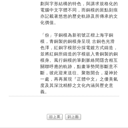
劃與字形結構的特色，與講求規格化的
電腦中文字體不同，而銅模的斑點刻痕
亦記載著悠悠的歷史軌跡及所傳承的文
化價值。
「份」字銅模為新初號正楷上海字銅
模，青銅製的銅模身呈現 古銅色光滑
色澤，紅銅字模部分採電鍍方式鑄造，
並將紅銅所鑄造的字模嵌入青銅製的銅
模身。風行銅模的筆劃脈絡間隱含相互
關聯呼應的軌跡，點畫筆勢間形斷意不
斷，彼此迎來送往、聚散開合，凝神於
一處，再再展現『正體中文』之優美氣
度及其深沈精醇之文化內涵與歷史意
義。