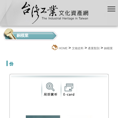
銅模業
>
>
>
:::
HOME
文物史料
產業類別
銅模業
份