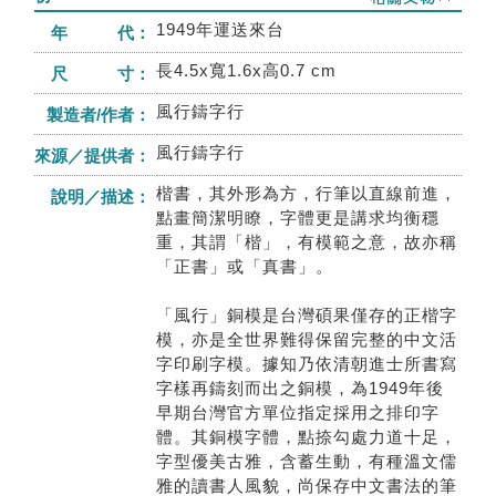
1949年運送來台
年 代：
長4.5x寬1.6x高0.7 cm
尺 寸：
風行鑄字行
製造者/作者：
風行鑄字行
來源／提供者：
楷書，其外形為方，行筆以直線前進，
說明／描述：
點畫簡潔明瞭，字體更是講求均衡穩
重，其謂「楷」，有模範之意，故亦稱
「正書」或「真書」。
「風行」銅模是台灣碩果僅存的正楷字
模，亦是全世界難得保留完整的中文活
字印刷字模。據知乃依清朝進士所書寫
字樣再鑄刻而出之銅模，為1949年後
早期台灣官方單位指定採用之排印字
體。其銅模字體，點捺勾處力道十足，
字型優美古雅，含蓄生動，有種溫文儒
雅的讀書人風貌，尚保存中文書法的筆