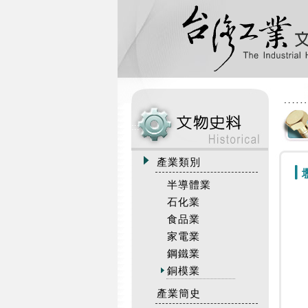
:::
產業類別
半導體業
石化業
食品業
家電業
鋼鐵業
銅模業
產業簡史