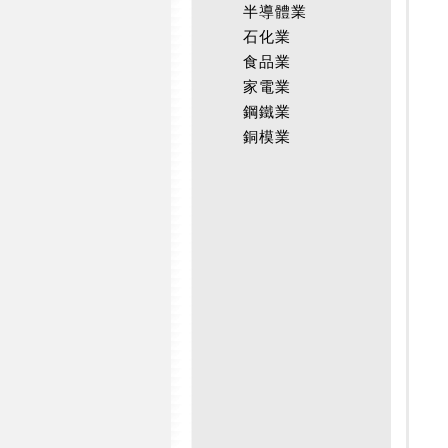
半導體業
石化業
食品業
家電業
鋼鐵業
銅模業