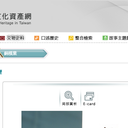
銅模業
壢