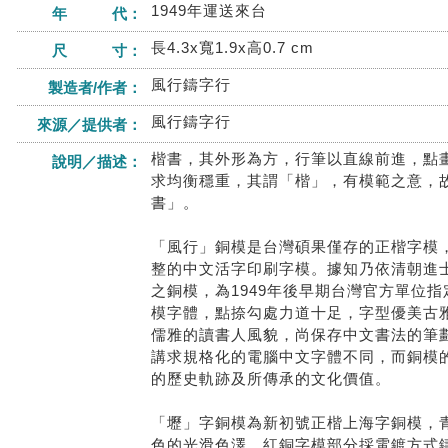
1949年運送來台
年 代：
長4.3x寬1.9x高0.7 cm
尺 寸：
風行鑄字行
製造者/作者：
風行鑄字行
來源／提供者：
楷書，其外形為方，行筆以直線前進，點
說明／描述：
求均衡穩重，其謂「楷」，有模範之意，
書」。
「風行」銅模是台灣碩果僅存的正楷字模
整的中文活字印刷字模。據知乃依清朝進
之銅模，為1949年後早期台灣官方單位
模字體，點捺勾處力道十足，字型優美古
儒雅的讀書人風貌，尚保存中文書法的筆
講求規格化的電腦中文字體不同，而銅模
的歷史軌跡及所傳承的文化價值。
「壢」字銅模為新初號正楷上海字銅模，
色的光滑色澤，紅銅字模部分採電鍍方式