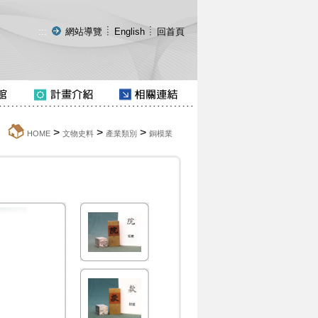
:::
網站導覽
English
回首頁
>
>
>
:::
HOME
文物史料
產業類別
銅模業