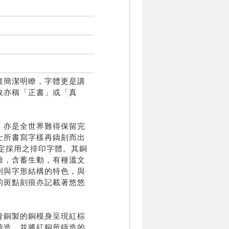
畫簡潔明瞭，字體更是講
故亦稱「正書」或「真
，亦是全世界難得保留完
士所書寫字樣再鑄刻而出
指定採用之排印字體。其銅
雅，含蓄生動，有種溫文
劃與字形結構的特色，與
的斑點刻痕亦記載著悠悠
青銅製的銅模身呈現紅棕
鑄造，並將紅銅所鑄造的