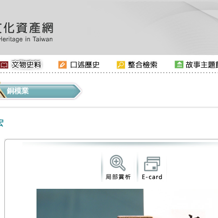
銅模業
宏