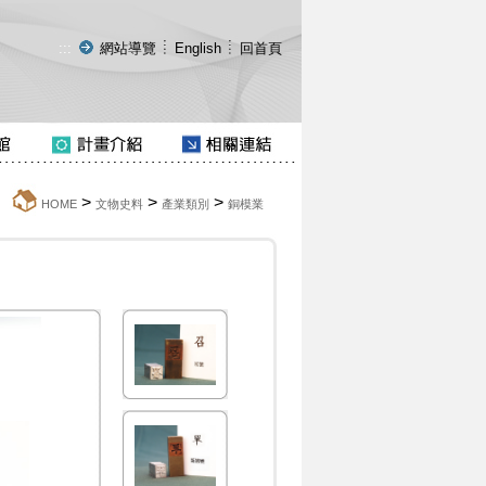
:::
網站導覽
English
回首頁
>
>
>
:::
HOME
文物史料
產業類別
銅模業