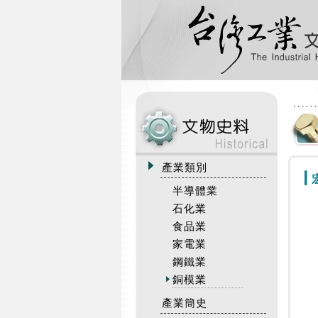
:::
產業類別
半導體業
石化業
食品業
家電業
鋼鐵業
銅模業
產業簡史