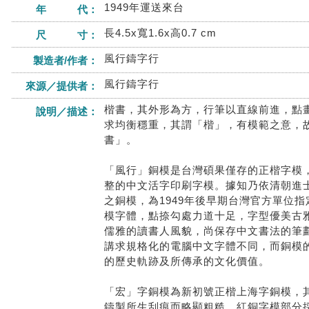
1949年運送來台
年 代：
長4.5x寬1.6x高0.7 cm
尺 寸：
風行鑄字行
製造者/作者：
風行鑄字行
來源／提供者：
楷書，其外形為方，行筆以直線前進，點
說明／描述：
求均衡穩重，其謂「楷」，有模範之意，
書」。
「風行」銅模是台灣碩果僅存的正楷字模
整的中文活字印刷字模。據知乃依清朝進
之銅模，為1949年後早期台灣官方單位
模字體，點捺勾處力道十足，字型優美古
儒雅的讀書人風貌，尚保存中文書法的筆
講求規格化的電腦中文字體不同，而銅模
的歷史軌跡及所傳承的文化價值。
「宏」字銅模為新初號正楷上海字銅模，
鑄製所生刮痕而略顯粗糙，紅銅字模部分