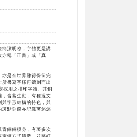
畫簡潔明瞭，字體更是講
故亦稱「正書」或「真
，亦是全世界難得保留完
士所書寫字樣再鑄刻而出
指定採用之排印字體。其銅
雅，含蓄生動，有種溫文
劃與字形結構的特色，與
的斑點刻痕亦記載著悠悠
其青銅銅模身，有著多次
採電鍍方式鑄造，並將紅