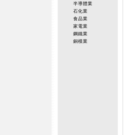
半導體業
石化業
食品業
家電業
鋼鐵業
銅模業