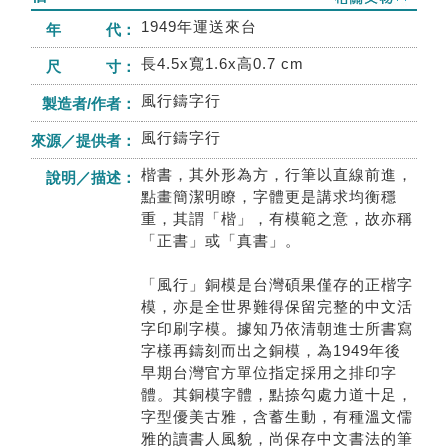
1949年運送來台
年 代：
長4.5x寬1.6x高0.7 cm
尺 寸：
風行鑄字行
製造者/作者：
風行鑄字行
來源／提供者：
楷書，其外形為方，行筆以直線前進，
說明／描述：
點畫簡潔明瞭，字體更是講求均衡穩
重，其謂「楷」，有模範之意，故亦稱
「正書」或「真書」。
「風行」銅模是台灣碩果僅存的正楷字
模，亦是全世界難得保留完整的中文活
字印刷字模。據知乃依清朝進士所書寫
字樣再鑄刻而出之銅模，為1949年後
早期台灣官方單位指定採用之排印字
體。其銅模字體，點捺勾處力道十足，
字型優美古雅，含蓄生動，有種溫文儒
雅的讀書人風貌，尚保存中文書法的筆