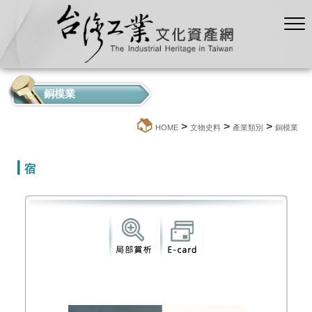
銅模業
>
>
>
:::
HOME
文物史料
產業類別
銅模業
宿