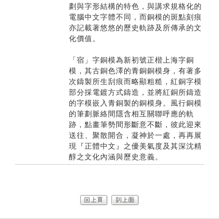
劃與字形結構的特色，與講求規格化的
電腦中文字體不同，而銅模的斑點刻痕
亦記載著悠悠的歷史軌跡及所傳承的文
化價值。
「宿」字銅模為新初號正楷上海字銅
模，其古銅色澤的青銅銅模身，有著多
次鑄製所生刮痕而略顯粗糙，紅銅字模
部分採電鍍方式鑄造，並將紅銅所鑄造
的字模嵌入青銅製的銅模身。風行銅模
的筆劃脈絡間隱含相互關聯呼應的軌
跡，點畫筆勢間形斷意不斷，彼此迎來
送往、聚散開合，凝神於一處，再再展
現『正體中文』之優美氣度及其深沈精
醇之文化內涵與歷史意義。