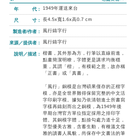
1949年運送來台
年 代：
長4.5x寬1.6x高0.7 cm
尺 寸：
風行鑄字行
製造者/作者：
風行鑄字行
來源／提供者：
楷書，其外形為方，行筆以直線前進，
說明／描述：
點畫簡潔明瞭，字體更是講求均衡穩
重，其謂「楷」，有模範之意，故亦稱
「正書」或「真書」。
「風行」銅模是台灣碩果僅存的正楷字
模，亦是全世界難得保留完整的中文活
字印刷字模。據知乃依清朝進士所書寫
字樣再鑄刻而出之銅模，為1949年後
早期台灣官方單位指定採用之排印字
體。其銅模字體，點捺勾處力道十足，
字型優美古雅，含蓄生動，有種溫文儒
雅的讀書人風貌，尚保存中文書法的筆