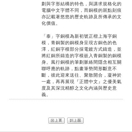
劃與字形結構的特色，與講求規格化的
電腦中文字體不同，而銅模的斑點刻痕
亦記載著悠悠的歷史軌跡及所傳承的文
化價值。
「泰」字銅模為新初號正楷上海字銅
模，青銅製的銅模身呈現古銅色的色
澤，紅銅字模部分採電鍍方式鑄造，並
將紅銅所鑄造的字模嵌入青銅製的銅模
身。風行銅模的筆劃脈絡間隱含相互關
聯呼應的軌跡，點畫筆勢間形斷意不
斷，彼此迎來送往、聚散開合，凝神於
一處，再再展現『正體中文』之優美氣
度及其深沈精醇之文化內涵與歷史意
義。