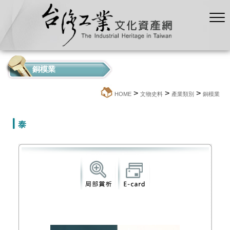
銅模業
>
>
>
:::
HOME
文物史料
產業類別
銅模業
泰