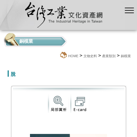
銅模業
>
>
>
:::
HOME
文物史料
產業類別
銅模業
脫