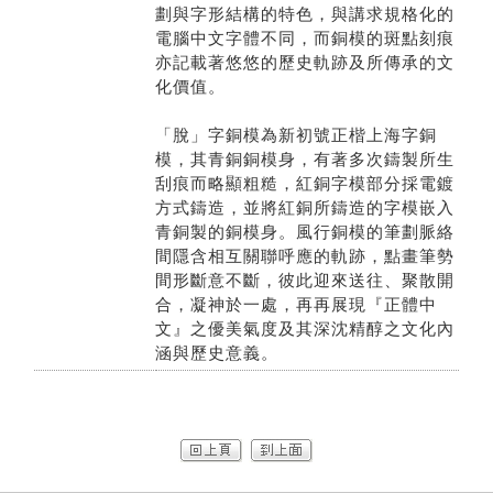
劃與字形結構的特色，與講求規格化的
電腦中文字體不同，而銅模的斑點刻痕
亦記載著悠悠的歷史軌跡及所傳承的文
化價值。
「脫」字銅模為新初號正楷上海字銅
模，其青銅銅模身，有著多次鑄製所生
刮痕而略顯粗糙，紅銅字模部分採電鍍
方式鑄造，並將紅銅所鑄造的字模嵌入
青銅製的銅模身。風行銅模的筆劃脈絡
間隱含相互關聯呼應的軌跡，點畫筆勢
間形斷意不斷，彼此迎來送往、聚散開
合，凝神於一處，再再展現『正體中
文』之優美氣度及其深沈精醇之文化內
涵與歷史意義。