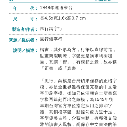
1949年運送來台
年 代：
長4.5x寬1.6x高0.7 cm
尺 寸：
風行鑄字行
製造者/作者：
風行鑄字行
來源／提供者：
楷書，其外形為方，行筆以直線前進，
說明／描述：
點畫簡潔明瞭，字體更是講求均衡穩
重，其謂「楷」，有模範之意，故亦稱
「正書」或「真書」。
「風行」銅模是台灣碩果僅存的正楷字
模，亦是全世界難得保留完整的中文活
字印刷字模。據知乃依清朝進士所書寫
字樣再鑄刻而出之銅模，為1949年後
早期台灣官方單位指定採用之排印字
體。其銅模字體，點捺勾處力道十足，
字型優美古雅，含蓄生動，有種溫文儒
雅的讀書人風貌，尚保存中文書法的筆