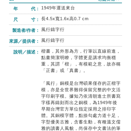
1949年運送來台
年 代：
長4.5x寬1.6x高0.7 cm
尺 寸：
風行鑄字行
製造者/作者：
風行鑄字行
來源／提供者：
楷書，其外形為方，行筆以直線前進，
說明／描述：
點畫簡潔明瞭，字體更是講求均衡穩
重，其謂「楷」，有模範之意，故亦稱
「正書」或「真書」。
「風行」銅模是台灣碩果僅存的正楷字
模，亦是全世界難得保留完整的中文活
字印刷字模。據知乃依清朝進士所書寫
字樣再鑄刻而出之銅模，為1949年後
早期台灣官方單位指定採用之排印字
體。其銅模字體，點捺勾處力道十足，
字型優美古雅，含蓄生動，有種溫文儒
雅的讀書人風貌，尚保存中文書法的筆