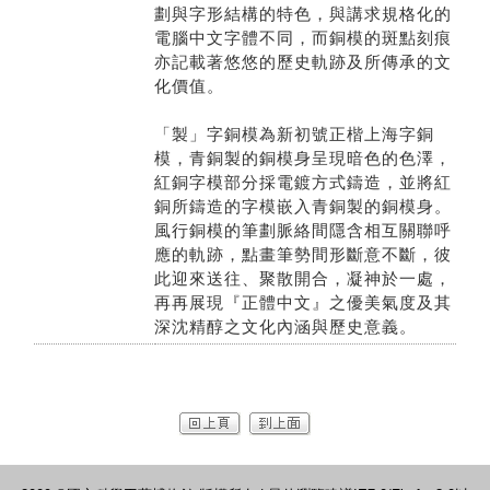
劃與字形結構的特色，與講求規格化的
電腦中文字體不同，而銅模的斑點刻痕
亦記載著悠悠的歷史軌跡及所傳承的文
化價值。
「製」字銅模為新初號正楷上海字銅
模，青銅製的銅模身呈現暗色的色澤，
紅銅字模部分採電鍍方式鑄造，並將紅
銅所鑄造的字模嵌入青銅製的銅模身。
風行銅模的筆劃脈絡間隱含相互關聯呼
應的軌跡，點畫筆勢間形斷意不斷，彼
此迎來送往、聚散開合，凝神於一處，
再再展現『正體中文』之優美氣度及其
深沈精醇之文化內涵與歷史意義。