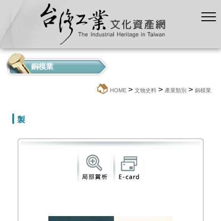
銅模業
>
>
>
:::
HOME
文物史料
產業類別
銅模業
製