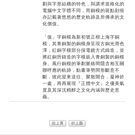
劃與字形結構的特色，與講求規格化的
電腦中文字體不同，而銅模的斑點刻痕
亦記載著悠悠的歷史軌跡及所傳承的文
化價值。
「值」字銅模為新初號正楷上海字銅
模，其青銅製的銅模身呈現古銅光滑色
澤，紅銅字模部分採電鍍方式鑄造，並
將紅銅所鑄造的字模嵌入青銅製的銅模
身。風行銅模的筆劃脈絡間隱含相互關
聯呼應的軌跡，點畫筆勢間形斷意不
斷，彼此迎來送往、聚散開合，凝神於
一處，再再展現『正體中文』之優美氣
度及其深沈精醇之文化內涵與歷史意
義。