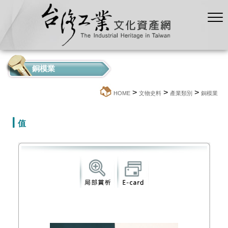
銅模業
>
>
>
:::
HOME
文物史料
產業類別
銅模業
值