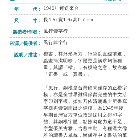
1949年運送來台
年 代：
長4.5x寬1.6x高0.7 cm
尺 寸：
風行鑄字行
製造者/作者：
風行鑄字行
來源／提供者：
楷書，其外形為方，行筆以直線前進，
說明／描述：
點畫簡潔明瞭，字體更是講求均衡穩
重，其謂「楷」，有模範之意，故亦稱
「正書」或「真書」。
「風行」銅模是台灣碩果僅存的正楷字
模，亦是全世界難得保留完整的中文活
字印刷字模。據知乃依清朝進士所書寫
字樣再鑄刻而出之銅模，為1949年後
早期台灣官方單位指定採用之排印字
體。其銅模字體，點捺勾處力道十足，
字型優美古雅，含蓄生動，有種溫文儒
雅的讀書人風貌，尚保存中文書法的筆