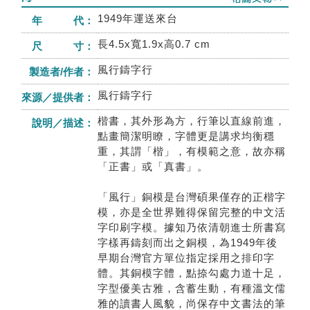
1949年運送來台
年 代：
長4.5x寬1.9x高0.7 cm
尺 寸：
風行鑄字行
製造者/作者：
風行鑄字行
來源／提供者：
楷書，其外形為方，行筆以直線前進，
說明／描述：
點畫簡潔明瞭，字體更是講求均衡穩
重，其謂「楷」，有模範之意，故亦稱
「正書」或「真書」。
「風行」銅模是台灣碩果僅存的正楷字
模，亦是全世界難得保留完整的中文活
字印刷字模。據知乃依清朝進士所書寫
字樣再鑄刻而出之銅模，為1949年後
早期台灣官方單位指定採用之排印字
體。其銅模字體，點捺勾處力道十足，
字型優美古雅，含蓄生動，有種溫文儒
雅的讀書人風貌，尚保存中文書法的筆