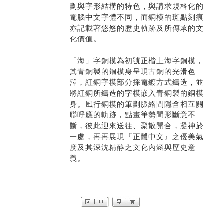
劃與字形結構的特色，與講求規格化的
電腦中文字體不同，而銅模的斑點刻痕
亦記載著悠悠的歷史軌跡及所傳承的文
化價值。
「海」字銅模為初號正楷上海字銅模，
其青銅製的銅模身呈現古銅的光滑色
澤，紅銅字模部分採電鍍方式鑄造，並
將紅銅所鑄造的字模嵌入青銅製的銅模
身。風行銅模的筆劃脈絡間隱含相互關
聯呼應的軌跡，點畫筆勢間形斷意不
斷，彼此迎來送往、聚散開合，凝神於
一處，再再展現『正體中文』之優美氣
度及其深沈精醇之文化內涵與歷史意
義。