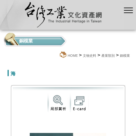
銅模業
>
>
>
:::
HOME
文物史料
產業類別
銅模業
海