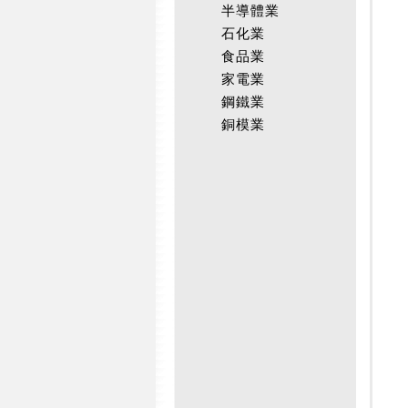
半導體業
石化業
食品業
家電業
鋼鐵業
銅模業