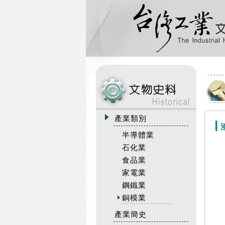
:::
產業類別
半導體業
石化業
食品業
家電業
鋼鐵業
銅模業
產業簡史