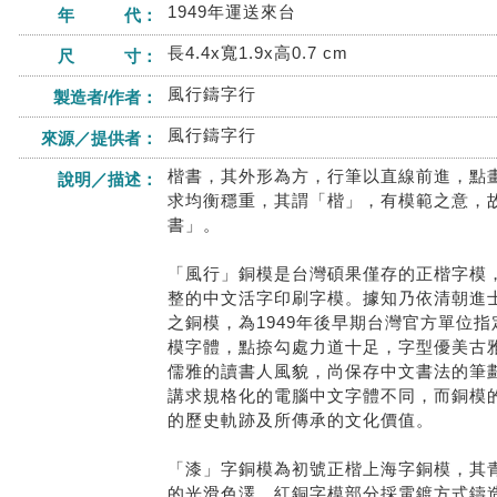
1949年運送來台
年 代：
長4.4x寬1.9x高0.7 cm
尺 寸：
風行鑄字行
製造者/作者：
風行鑄字行
來源／提供者：
楷書，其外形為方，行筆以直線前進，點
說明／描述：
求均衡穩重，其謂「楷」，有模範之意，
書」。
「風行」銅模是台灣碩果僅存的正楷字模
整的中文活字印刷字模。據知乃依清朝進
之銅模，為1949年後早期台灣官方單位
模字體，點捺勾處力道十足，字型優美古
儒雅的讀書人風貌，尚保存中文書法的筆
講求規格化的電腦中文字體不同，而銅模
的歷史軌跡及所傳承的文化價值。
「漆」字銅模為初號正楷上海字銅模，其
的光滑色澤，紅銅字模部分採電鍍方式鑄