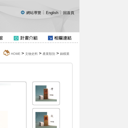
:::
網站導覽
English
回首頁
>
>
>
:::
HOME
文物史料
產業類別
銅模業