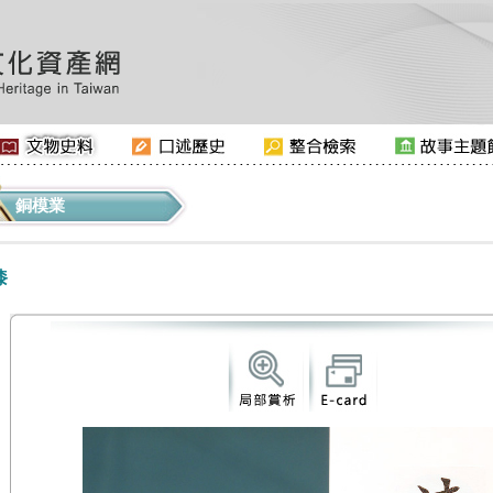
銅模業
漆