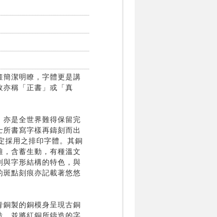
畫簡潔明瞭，字體更是講
故亦稱「正書」或「真
，亦是全世界難得保留完
士所書寫字樣再鑄刻而出
指定採用之排印字體。其銅
雅，含蓄生動，有種溫文
劃與字形結構的特色，與
的斑點刻痕亦記載著悠悠
青銅製的銅模身呈現古銅
造，並將紅銅所鑄造的字