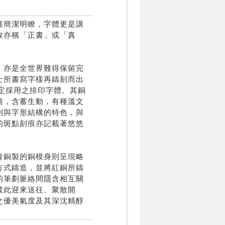
畫簡潔明瞭，字體更是講
故亦稱「正書」或「真
，亦是全世界難得保留完
士所書寫字樣再鑄刻而出
指定採用之排印字體。其銅
雅，含蓄生動，有種溫文
劃與字形結構的特色，與
的斑點刻痕亦記載著悠悠
青銅製的銅模身則呈現略
方式鑄造，並將紅銅所鑄
的筆劃脈絡間隱含相互關
彼此迎來送往、聚散開
之優美氣度及其深沈精醇