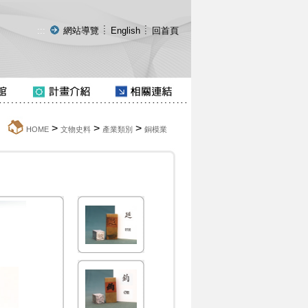
:::
網站導覽
English
回首頁
>
>
>
:::
HOME
文物史料
產業類別
銅模業