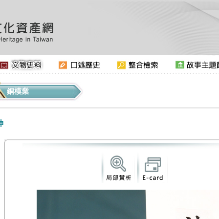
銅模業
神