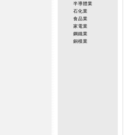
半導體業
石化業
食品業
家電業
鋼鐵業
銅模業