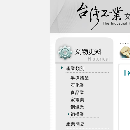
:::
產業類別
半導體業
石化業
食品業
家電業
鋼鐵業
銅模業
產業簡史