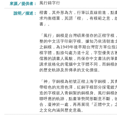
風行鑄字行
來源／提供者：
楷書，其外形為方，行筆以直線前進，點
說明／描述：
求均衡穩重，其謂「楷」，有模範之意，
書」。
「風行」銅模是台灣碩果僅存的正楷字模
整的中文活字印刷字模。據知乃依清朝進
之銅模，為1949年後早期台灣官方單位
模字體，點捺勾處力道十足，字型優美古
儒雅的讀書人風貌，尚保存中文書法的筆
講求規格化的電腦中文字體不同，而銅模
的歷史軌跡及所傳承的文化價值。
「神」字銅模為初號正楷上海字銅模，其
帶暗色的光滑色澤，紅銅字模部分採電鍍
造的字模嵌入青銅製的銅模身。風行銅模
聯呼應的軌跡，點畫筆勢間形斷意不斷，
合，凝神於一處，再再展現『正體中文』
之文化內涵與歷史意義。