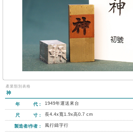
產業類別表格
神
1949年運送來台
年 代：
長4.4x寬1.9x高0.7 cm
尺 寸：
風行鑄字行
製造者/作者：