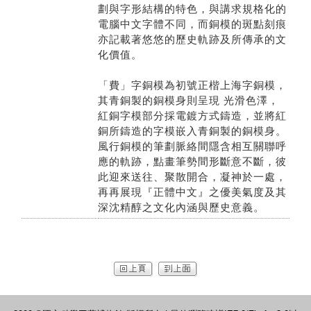
劃與字形結構的特色，與講求規格化的
電腦中文字體不同，而銅模的斑點刻痕
亦記載著悠悠的歷史軌跡及所傳承的文
化價值。
「費」字銅模為初號正楷上海字銅模，
其青銅製的銅模身則呈現 光滑色澤，
紅銅字模部分採電鍍方式鑄造，並將紅
銅所鑄造的字模嵌入青銅製的銅模身。
風行銅模的筆劃脈絡間隱含相互關聯呼
應的軌跡，點畫筆勢間形斷意不斷，彼
此迎來送往、聚散開合，凝神於一處，
再再展現『正體中文』之優美氣度及其
深沈精醇之文化內涵與歷史意義。