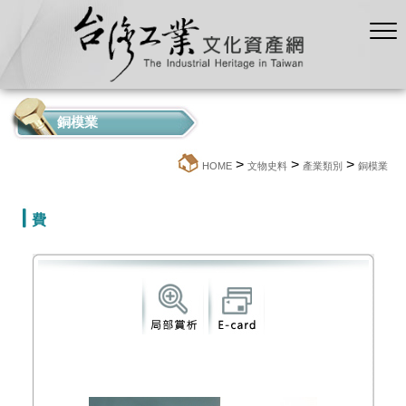
銅模業
>
>
>
:::
HOME
文物史料
產業類別
銅模業
費