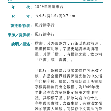
1949年運送來台
年 代：
長4.5x寬1.9x高0.7 cm
尺 寸：
風行鑄字行
製造者/作者：
風行鑄字行
來源／提供者：
楷書，其外形為方，行筆以直線前進，
說明／描述：
點畫簡潔明瞭，字體更是講求均衡穩
重，其謂「楷」，有模範之意，故亦稱
「正書」或「真書」。
「風行」銅模是台灣碩果僅存的正楷字
模，亦是全世界難得保留完整的中文活
字印刷字模。據知乃依清朝進士所書寫
字樣再鑄刻而出之銅模，為1949年後
早期台灣官方單位指定採用之排印字
體。其銅模字體，點捺勾處力道十足，
字型優美古雅，含蓄生動，有種溫文儒
雅的讀書人風貌，尚保存中文書法的筆