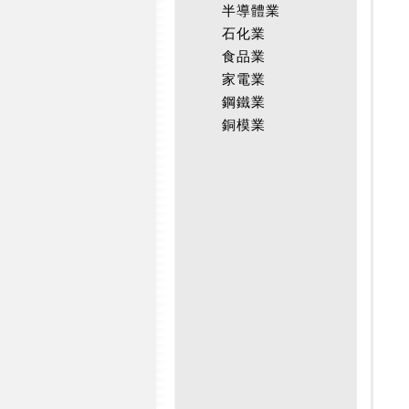
半導體業
石化業
食品業
家電業
鋼鐵業
銅模業