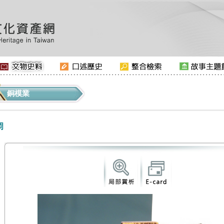
銅模業
岡