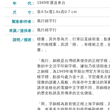
1949年運送來台
年 代：
長4.5x寬1.6x高0.7 cm
尺 寸：
風行鑄字行
製造者/作者：
風行鑄字行
來源／提供者：
楷書，其外形為方，行筆以直線前進，點
說明／描述：
求均衡穩重，其謂「楷」，有模範之意，
書」。
「風行」銅模是台灣碩果僅存的正楷字模
整的中文活字印刷字模。據知乃依清朝進
之銅模，為1949年後早期台灣官方單位
模字體，點捺勾處力道十足，字型優美古
儒雅的讀書人風貌，尚保存中文書法的筆
講求規格化的電腦中文字體不同，而銅模
的歷史軌跡及所傳承的文化價值。
「岡」字銅模為新初號正楷上海字銅模，
身，有著多次鑄製所生刮痕而略顯粗糙，