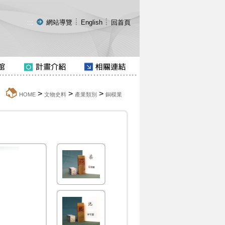
:::
網站導覽
English
回首頁
>
>
>
:::
HOME
文物史料
產業類別
銅模業