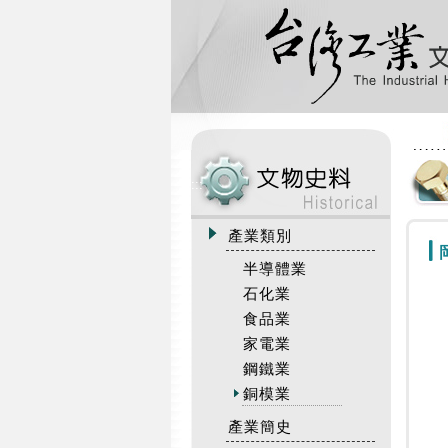
:::
產業類別
半導體業
石化業
食品業
家電業
鋼鐵業
銅模業
產業簡史