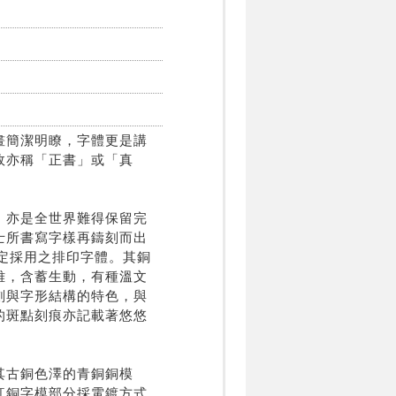
畫簡潔明瞭，字體更是講
故亦稱「正書」或「真
，亦是全世界難得保留完
士所書寫字樣再鑄刻而出
指定採用之排印字體。其銅
雅，含蓄生動，有種溫文
劃與字形結構的特色，與
的斑點刻痕亦記載著悠悠
其古銅色澤的青銅銅模
紅銅字模部分採電鍍方式