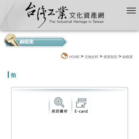
銅模業
>
>
>
:::
HOME
文物史料
產業類別
銅模業
拍