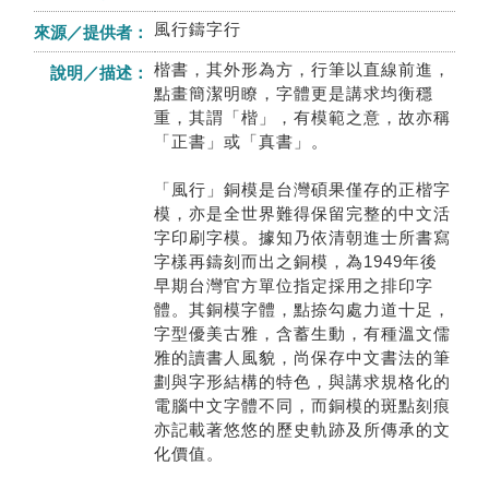
風行鑄字行
來源／提供者：
楷書，其外形為方，行筆以直線前進，
說明／描述：
點畫簡潔明瞭，字體更是講求均衡穩
重，其謂「楷」，有模範之意，故亦稱
「正書」或「真書」。
「風行」銅模是台灣碩果僅存的正楷字
模，亦是全世界難得保留完整的中文活
字印刷字模。據知乃依清朝進士所書寫
字樣再鑄刻而出之銅模，為1949年後
早期台灣官方單位指定採用之排印字
體。其銅模字體，點捺勾處力道十足，
字型優美古雅，含蓄生動，有種溫文儒
雅的讀書人風貌，尚保存中文書法的筆
劃與字形結構的特色，與講求規格化的
電腦中文字體不同，而銅模的斑點刻痕
亦記載著悠悠的歷史軌跡及所傳承的文
化價值。