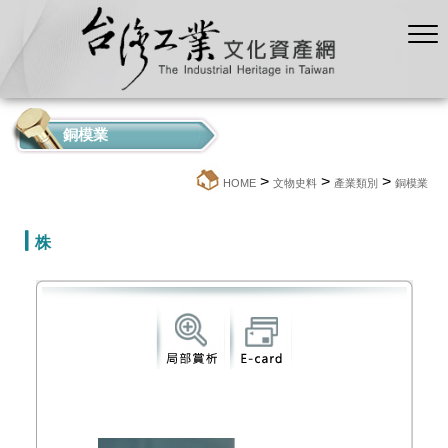
銅模業
>
>
>
:::
HOME
文物史料
產業類別
銅模業
株