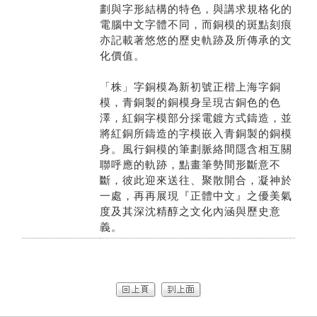
劃與字形結構的特色，與講求規格化的
電腦中文字體不同，而銅模的斑點刻痕
亦記載著悠悠的歷史軌跡及所傳承的文
化價值。
「株」字銅模為新初號正楷上海字銅
模，青銅製的銅模身呈現古銅色的色
澤，紅銅字模部分採電鍍方式鑄造，並
將紅銅所鑄造的字模嵌入青銅製的銅模
身。風行銅模的筆劃脈絡間隱含相互關
聯呼應的軌跡，點畫筆勢間形斷意不
斷，彼此迎來送往、聚散開合，凝神於
一處，再再展現『正體中文』之優美氣
度及其深沈精醇之文化內涵與歷史意
義。