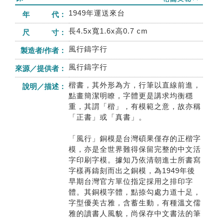
1949年運送來台
年 代：
長4.5x寬1.6x高0.7 cm
尺 寸：
風行鑄字行
製造者/作者：
風行鑄字行
來源／提供者：
楷書，其外形為方，行筆以直線前進，
說明／描述：
點畫簡潔明瞭，字體更是講求均衡穩
重，其謂「楷」，有模範之意，故亦稱
「正書」或「真書」。
「風行」銅模是台灣碩果僅存的正楷字
模，亦是全世界難得保留完整的中文活
字印刷字模。據知乃依清朝進士所書寫
字樣再鑄刻而出之銅模，為1949年後
早期台灣官方單位指定採用之排印字
體。其銅模字體，點捺勾處力道十足，
字型優美古雅，含蓄生動，有種溫文儒
雅的讀書人風貌，尚保存中文書法的筆