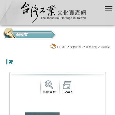
銅模業
>
>
>
:::
HOME
文物史料
產業類別
銅模業
死