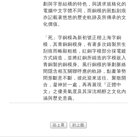
劃與字形結構的特色，與講求規格化的
電腦中文字體不同，而銅模的斑點刻痕
亦記載著悠悠的歷史軌跡及所傳承的文
化價值。
「死」字銅模為新初號正楷上海字銅
模，其青銅銅模身，有著多次鑄製所生
刮痕而略顯粗糙，紅銅字模部分採電鍍
方式鑄造，並將紅銅所鑄造的字模嵌入
青銅製的銅模身。風行銅模的筆劃脈絡
間隱含相互關聯呼應的軌跡，點畫筆勢
間形斷意不斷，彼此迎來送往、聚散開
合，凝神於一處，再再展現『正體中
文』之優美氣度及其深沈精醇之文化內
涵與歷史意義。