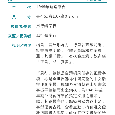
1949年運送來台
年 代：
長4.5x寬1.6x高0.7 cm
尺 寸：
風行鑄字行
製造者/作者：
風行鑄字行
來源／提供者：
楷書，其外形為方，行筆以直線前進，
說明／描述：
點畫簡潔明瞭，字體更是講求均衡穩
重，其謂「楷」，有模範之意，故亦稱
「正書」或「真書」。
「風行」銅模是台灣碩果僅存的正楷字
模，亦是全世界難得保留完整的中文活
字印刷字模。據知乃依清朝進士所書寫
字樣再鑄刻而出之銅模，為1949年後
早期台灣官方單位指定採用之排印字
體。其銅模字體，點捺勾處力道十足，
字型優美古雅，含蓄生動，有種溫文儒
雅的讀書人風貌，尚保存中文書法的筆