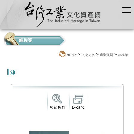
銅模業
>
>
>
:::
HOME
文物史料
產業類別
銅模業
涼