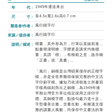
1949年運送來台
年 代：
長4.5x寬1.6x高0.7 cm
尺 寸：
風行鑄字行
製造者/作者：
風行鑄字行
來源／提供者：
楷書，其外形為方，行筆以直線前進，
說明／描述：
點畫簡潔明瞭，字體更是講求均衡穩
重，其謂「楷」，有模範之意，故亦稱
「正書」或「真書」。
「風行」銅模是台灣碩果僅存的正楷字
模，亦是全世界難得保留完整的中文活
字印刷字模。據知乃依清朝進士所書寫
字樣再鑄刻而出之銅模，為1949年後
早期台灣官方單位指定採用之排印字
體。其銅模字體，點捺勾處力道十足，
字型優美古雅，含蓄生動，有種溫文儒
雅的讀書人風貌，尚保存中文書法的筆