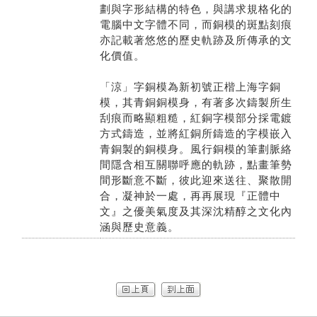
劃與字形結構的特色，與講求規格化的
電腦中文字體不同，而銅模的斑點刻痕
亦記載著悠悠的歷史軌跡及所傳承的文
化價值。
「涼」字銅模為新初號正楷上海字銅
模，其青銅銅模身，有著多次鑄製所生
刮痕而略顯粗糙，紅銅字模部分採電鍍
方式鑄造，並將紅銅所鑄造的字模嵌入
青銅製的銅模身。風行銅模的筆劃脈絡
間隱含相互關聯呼應的軌跡，點畫筆勢
間形斷意不斷，彼此迎來送往、聚散開
合，凝神於一處，再再展現『正體中
文』之優美氣度及其深沈精醇之文化內
涵與歷史意義。