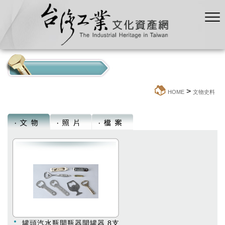
>
:::
HOME
文物史料
罐頭汽水瓶開瓶器開罐器 8支