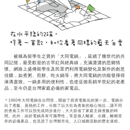
被稱為留學生之寶的「大同電鍋」，延續了幾世代的共
同記憶，最受歡迎的古早紅與經典綠，充滿濃濃的思鄉情
懷。網路上盛傳留學生及民眾們利用電鍋變化及製作的創意
佳餚，如煮粥、煎餅、吃火鍋等，將大同電鍋的功能發揮得
淋漓盡致。一鍋多用的便利性，也使這個長銷半世紀的老產
品，至今仍是台灣家庭必備的家電品。
＊1960年大同電鍋在台問世，開啟了廚房電氣化的第一步。電鍋分
出了煮飯、蒸熱的工作，分散了以大灶為煮食的核心地位，讓不同
的煮食工作可以預先或同步進行，大大節省了家庭主婦煮飯的時
間。此外，由於電鍋具有可攜帶性，常是個人離家、出國，離鄉背
井的必備產品，也見證了台灣都市化、人口城鄉流動的歷史過程。