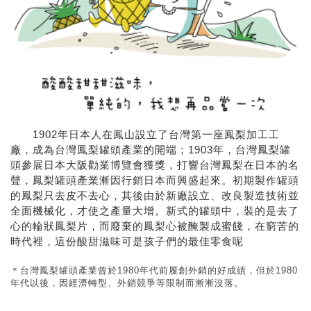
1902年日本人在鳳山設立了台灣第一座鳳梨加工工
廠，成為台灣鳳梨罐頭產業的開端；1903年，台灣鳳梨罐
頭參展日本大阪勸業博覽會獲獎，打響台灣鳳梨在日本的名
聲，鳳梨罐頭產業漸因行銷日本而興盛起來。初期製作罐頭
的鳳梨只去皮不去心，其後由於新廠設立、改良製造技術並
全面機械化，才使之產量大增。新式的罐頭中，裝的是去了
心的輪狀鳳梨片，而廢棄的鳳梨心被醃製成蜜餞，在窮苦的
時代裡，這份酸甜滋味可是孩子們的最佳零食呢
＊台灣鳳梨罐頭產業曾於1980年代前履創外銷的好成績，但於1980
年代以後，因經濟轉型、外銷競爭等限制而漸漸沒落。