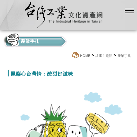
產業手扎
>
>
:::
HOME
故事主題館
產業手扎
鳳梨心台灣情：酸甜好滋味