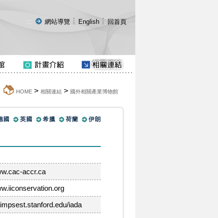
:::
網站導覽
English
回首頁
>
>
:
HOME
相關連結
國外相關產業博物館
德國
英國
希臘
荷蘭
伊朗
ww.cac-accr.ca
ww.iiconservation.org
alimpsest.stanford.edu/iada