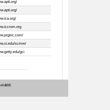
ww.apti.org/
ww.apti.org/
ww.ica.org/
ww.iccrom.org
ww.prginc.com/
ww.si.edu/scmre/
ww.getty.edu/gci
xels解析