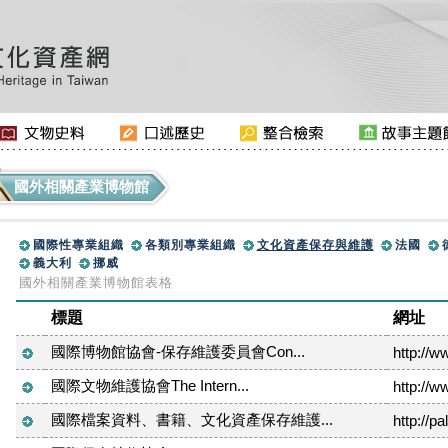
國外相關產業博物館
::
國際性專業組織
各類別專業組織
文化資產保存與維護
法國
義大利
挪威
國外相關產業博物館表格
標題
網址
國際博物館協會-保存維護委員會Con...
http://w
國際文物維護協會The Intern...
http://w
國際檔案資料、書籍、文化資產保存維護...
http://p