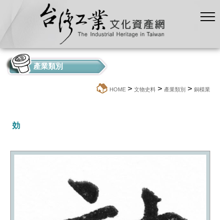
產業類別
>
>
>
:::
HOME
文物史料
產業類別
銅模業
効