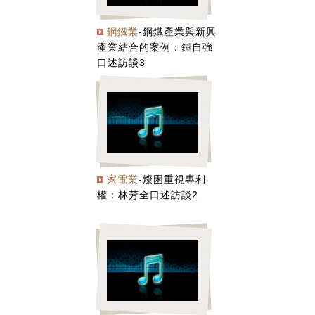
鋼鐵業
-鋼鐵產業與新興
產業結合的案例：鍾自強
口述訪談3
家電業
-燦困重視專利
權：林芳全口述訪談2