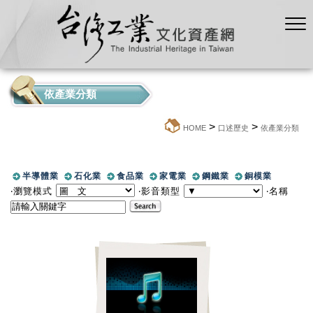
依產業分類
>
>
:::
HOME
口述歷史
依產業分類
半導體業
石化業
食品業
家電業
鋼鐵業
銅模業
‧瀏覽模式
‧影音類型
‧名稱