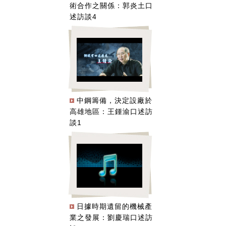
術合作之關係：郭炎土口
述訪談4
中鋼籌備，決定設廠於
高雄地區：王鍾渝口述訪
談1
日據時期遺留的機械產
業之發展：劉慶瑞口述訪