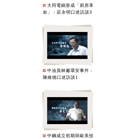
大同電鍋形成「廚房革
命」：莊永明口述訪談3
中油員林廠環安事件：
陳維德口述訪談1
中鋼成立初期與歐美技