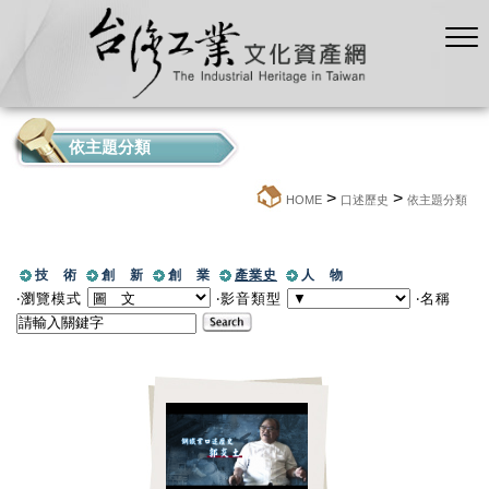
依主題分類
>
>
:::
HOME
口述歷史
依主題分類
技 術
創 新
創 業
產業史
人 物
‧瀏覽模式
‧影音類型
‧名稱