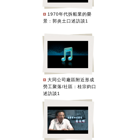
1970年代拆船業的榮
景：郭炎土口述訪談1
大同公司廠區附近形成
勞工聚落/社區：桂宗鈞口
述訪談1