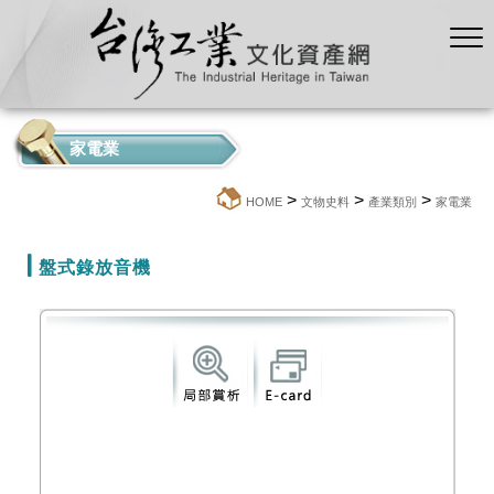
家電業
>
>
>
:::
HOME
文物史料
產業類別
家電業
盤式錄放音機