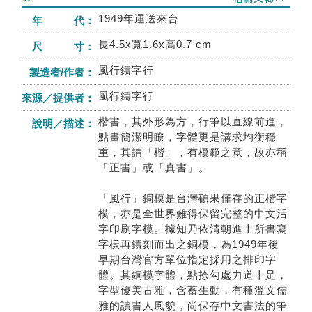
1949年運送來台
年 代：
長4.5x寬1.6x高0.7 cm
尺 寸：
風行鑄字行
製造者/作者：
風行鑄字行
來源／提供者：
楷書，其外形為方，行筆以直線前進，
說明／描述：
點畫簡潔明瞭，字體更是講求均衡穩
重，其謂「楷」，有模範之意，故亦稱
「正書」或「真書」。
「風行」銅模是台灣碩果僅存的正楷字
模，亦是全世界難得保留完整的中文活
字印刷字模。據知乃依清朝進士所書寫
字樣再鑄刻而出之銅模，為1949年後
早期台灣官方單位指定採用之排印字
體。其銅模字體，點捺勾處力道十足，
字型優美古雅，含蓄生動，有種溫文儒
雅的讀書人風貌，尚保存中文書法的筆