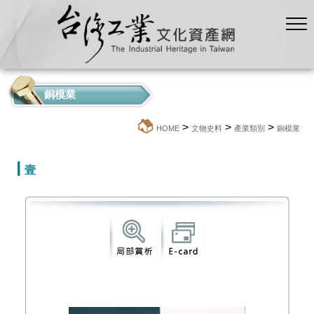
銅模業
>
>
>
:::
HOME
文物史料
產業類別
銅模業
壹