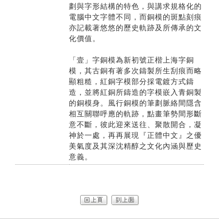
劃與字形結構的特色，與講求規格化的
電腦中文字體不同，而銅模的斑點刻痕
亦記載著悠悠的歷史軌跡及所傳承的文
化價值。
「壹」字銅模為新初號正楷上海字銅
模，其古銅有著多次鑄製所生刮痕而略
顯粗糙，紅銅字模部分採電鍍方式鑄
造，並將紅銅所鑄造的字模嵌入青銅製
的銅模身。風行銅模的筆劃脈絡間隱含
相互關聯呼應的軌跡，點畫筆勢間形斷
意不斷，彼此迎來送往、聚散開合，凝
神於一處，再再展現『正體中文』之優
美氣度及其深沈精醇之文化內涵與歷史
意義。