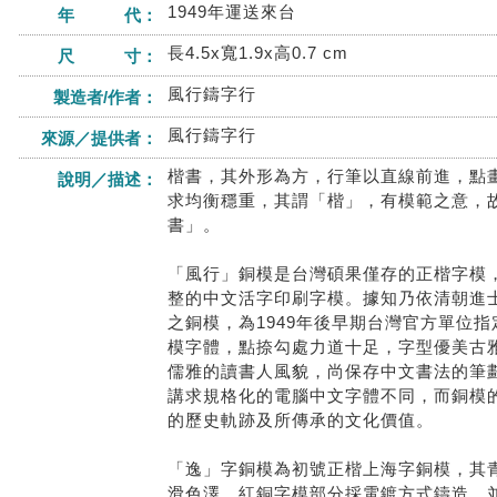
1949年運送來台
年 代：
長4.5x寬1.9x高0.7 cm
尺 寸：
風行鑄字行
製造者/作者：
風行鑄字行
來源／提供者：
楷書，其外形為方，行筆以直線前進，點
說明／描述：
求均衡穩重，其謂「楷」，有模範之意，
書」。
「風行」銅模是台灣碩果僅存的正楷字模
整的中文活字印刷字模。據知乃依清朝進
之銅模，為1949年後早期台灣官方單位
模字體，點捺勾處力道十足，字型優美古
儒雅的讀書人風貌，尚保存中文書法的筆
講求規格化的電腦中文字體不同，而銅模
的歷史軌跡及所傳承的文化價值。
「逸」字銅模為初號正楷上海字銅模，其青
滑色澤，紅銅字模部分採電鍍方式鑄造，