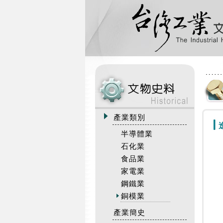
:::
產業類別
半導體業
石化業
食品業
家電業
鋼鐵業
銅模業
產業簡史