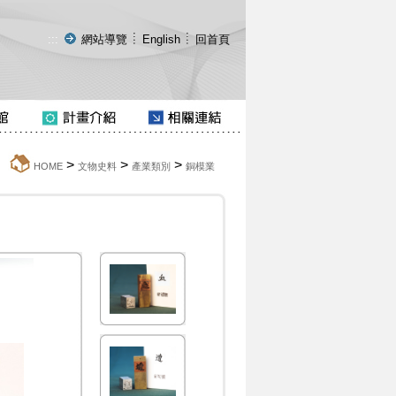
:::
網站導覽
English
回首頁
>
>
>
:::
HOME
文物史料
產業類別
銅模業