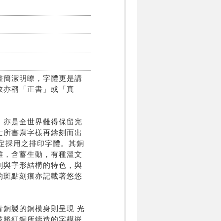
畫簡潔明瞭，字體更是講
故亦稱「正書」或「真
，亦是全世界難得保留完
士所書寫字樣再鑄刻而出
指定採用之排印字體。其銅
雅，含蓄生動，有種溫文
劃與字形結構的特色，與
的斑點刻痕亦記載著悠悠
銅製的銅模身則呈現 光
並將紅銅所鑄造的字模嵌