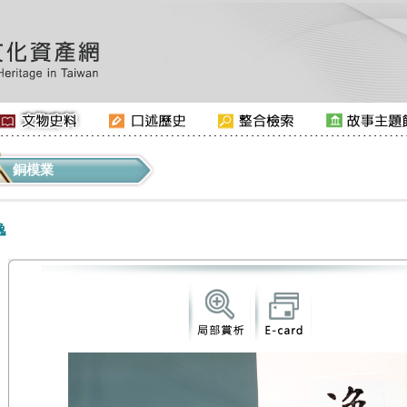
銅模業
逸