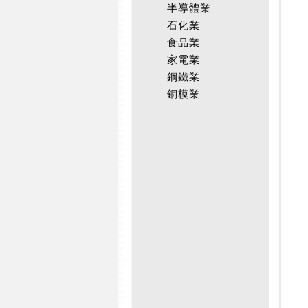
半導體業
石化業
食品業
家電業
鋼鐵業
銅模業