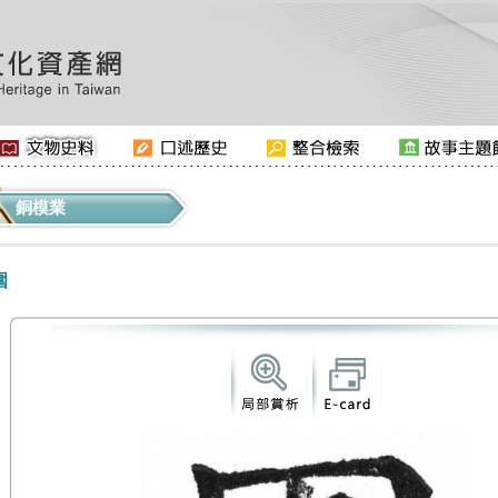
銅模業
圍