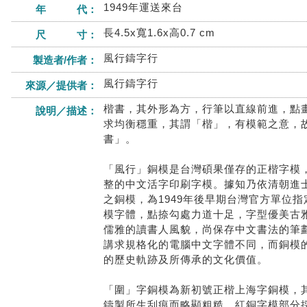
1949年運送來台
年 代：
長4.5x寬1.6x高0.7 cm
尺 寸：
風行鑄字行
製造者/作者：
風行鑄字行
來源／提供者：
楷書，其外形為方，行筆以直線前進，點
說明／描述：
求均衡穩重，其謂「楷」，有模範之意，
書」。
「風行」銅模是台灣碩果僅存的正楷字模
整的中文活字印刷字模。據知乃依清朝進
之銅模，為1949年後早期台灣官方單位
模字體，點捺勾處力道十足，字型優美古
儒雅的讀書人風貌，尚保存中文書法的筆
講求規格化的電腦中文字體不同，而銅模
的歷史軌跡及所傳承的文化價值。
「圍」字銅模為新初號正楷上海字銅模，
鑄製所生刮痕而略顯粗糙，紅銅字模部分