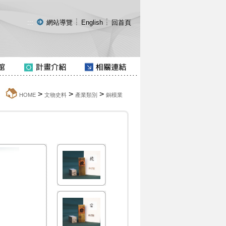
:::
網站導覽
English
回首頁
>
>
>
:::
HOME
文物史料
產業類別
銅模業