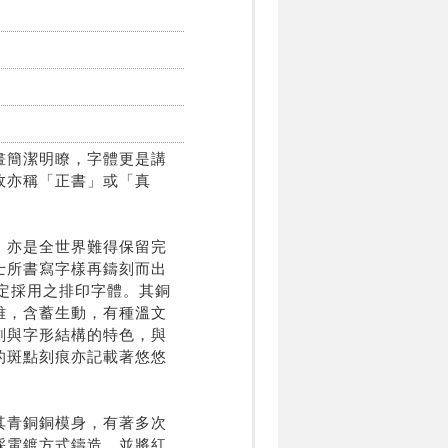
畫簡潔明瞭，字體更是講
故亦稱「正書」或「真
，亦是全世界難得保留完
士所書寫字樣再鑄刻而出
指定採用之排印字體。其銅
雅，含蓄生動，有種溫文
劃與字形結構的特色，與
的斑點刻痕亦記載著悠悠
其青銅銅模身，有著多次
採電鍍方式鑄造，並將紅