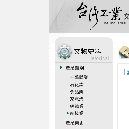
:::
產業類別
半導體業
石化業
食品業
家電業
鋼鐵業
銅模業
產業簡史