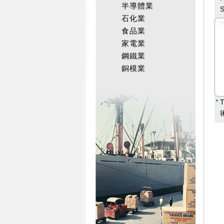
半導體業
S
石化業
食品業
家電業
鋼鐵業
銅模業