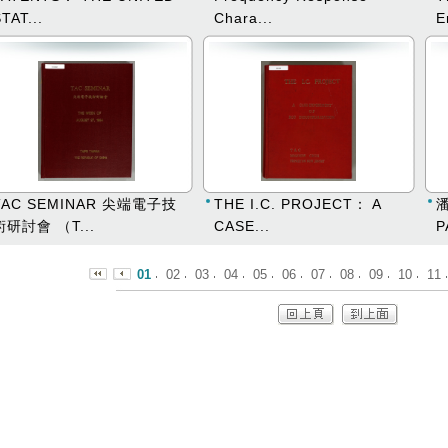
TAT...
Chara...
E
TAC SEMINAR 尖端電子技
THE I.C. PROJECT： A
術研討會 （T...
CASE...
P
01
02
03
04
05
06
07
08
09
10
11