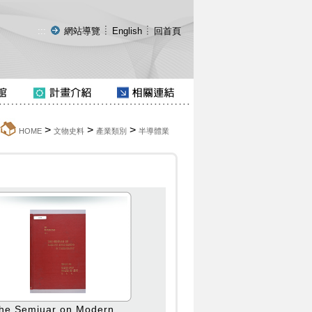
:::
網站導覽
English
回首頁
>
>
>
HOME
文物史料
產業類別
半導體業
he Semiuar on Modern