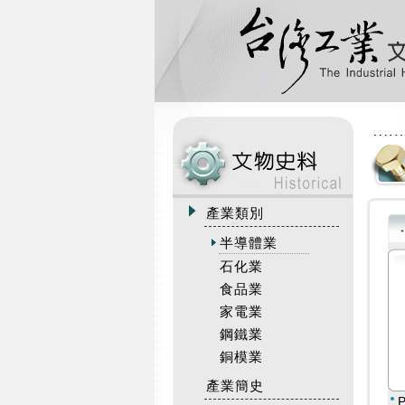
:::
產業類別
半導體業
石化業
食品業
家電業
鋼鐵業
銅模業
產業簡史