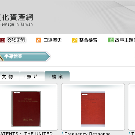
半導體業
:::
PATENTS： THE UNITED
Frequency Response
T