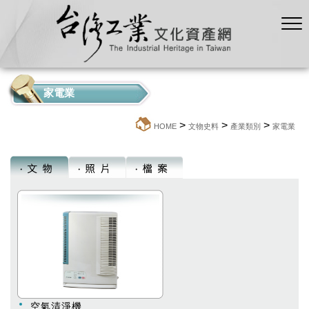
家電業
>
>
>
:::
HOME
文物史料
產業類別
家電業
空氣清淨機