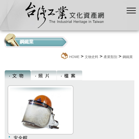
鋼鐵業
>
>
>
:::
HOME
文物史料
產業類別
鋼鐵業
安全帽