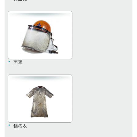
面罩
鋁箔衣