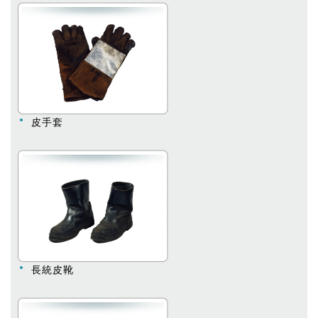
皮手套
長統皮靴