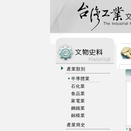
:::
產業類別
半導體業
石化業
食品業
家電業
鋼鐵業
銅模業
產業簡史