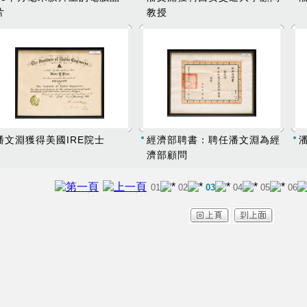
片
教授
潘文淵獲得美國IRE院士
經濟部聘書：聘任潘文淵為經
潘
濟部顧問
01
02
03
04
05
06