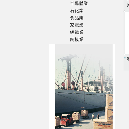
半導體業
石化業
食品業
家電業
鋼鐵業
銅模業