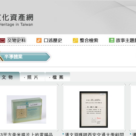
半導體業
:::
33平方毫米膜片上的電腦晶
潘文淵獲聘西安交通大學顧問