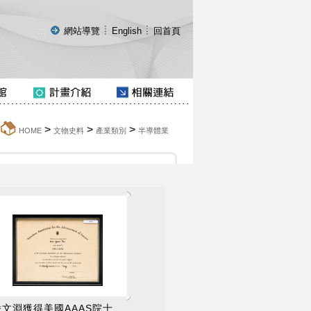
:::
網站導覽
English
回首頁
>
>
>
HOME
文物史料
產業類別
半導體業
潘文淵獲得美國AAAS院士