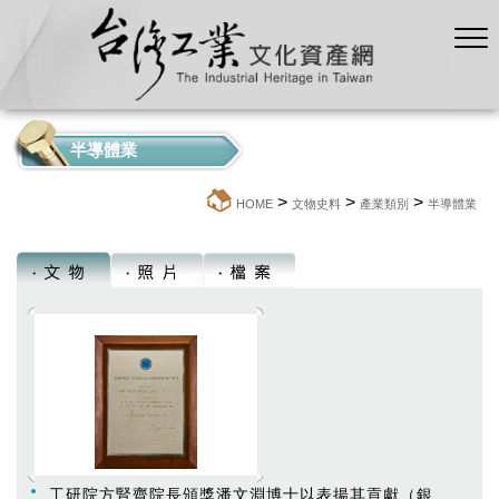
半導體業
>
>
>
:::
HOME
文物史料
產業類別
半導體業
工研院方腎齊院長頒獎潘文淵博士以表揚其貢獻（銀