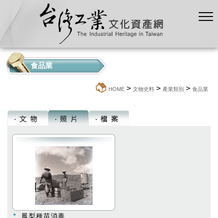
食品業
>
>
>
:::
HOME
文物史料
產業類別
食品業
鳳梨種苗消毒