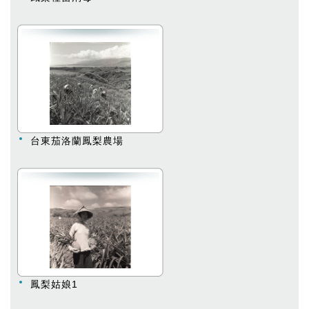
台東茄洛蘭鳳梨農場
鳳梨姑娘1