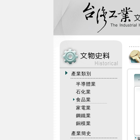
:::
產業類別
半導體業
石化業
食品業
家電業
鋼鐵業
銅模業
產業簡史