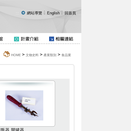
:::
網站導覽
English
回首頁
>
>
>
:::
HOME
文物史料
產業類別
食品業
開瓶器 開罐器