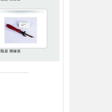
開瓶器 開罐器