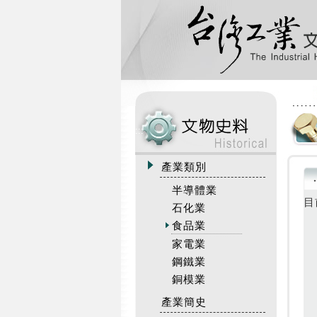
:::
產業類別
半導體業
目
石化業
食品業
家電業
鋼鐵業
銅模業
產業簡史