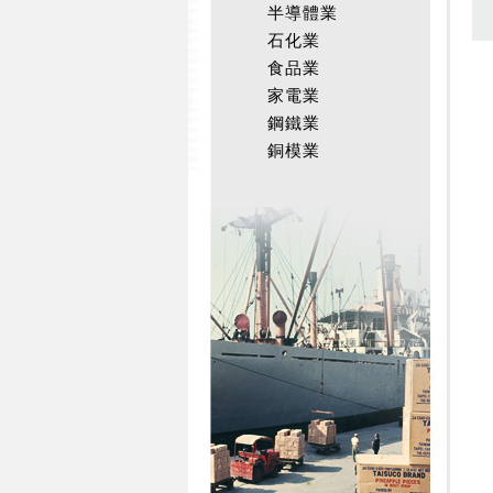
半導體業
石化業
食品業
家電業
鋼鐵業
銅模業