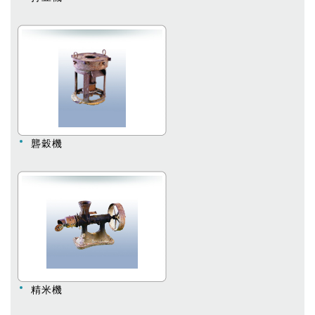
礱穀機
精米機