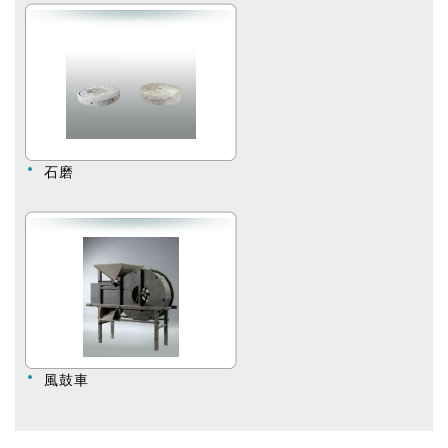
石磨
風鼓車