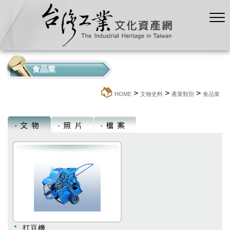
食品業
>
>
>
:::
HOME
文物史料
產業類別
食品業
打豆機