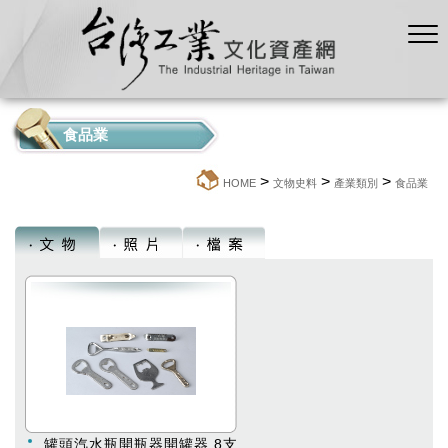
食品業
>
>
>
:::
HOME
文物史料
產業類別
食品業
罐頭汽水瓶開瓶器開罐器 8支