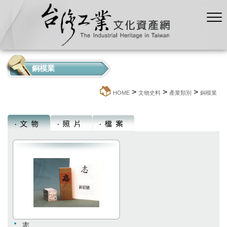
銅模業
>
>
>
:::
HOME
文物史料
產業類別
銅模業
志