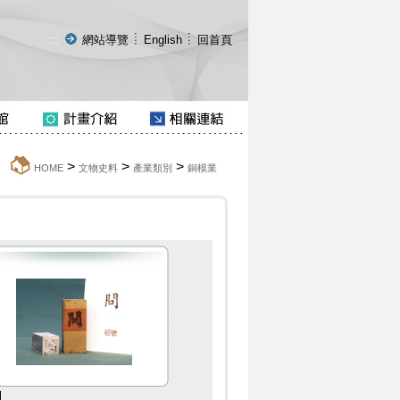
:::
網站導覽
English
回首頁
>
>
>
:::
HOME
文物史料
產業類別
銅模業
問