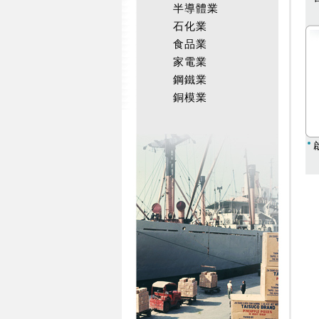
半導體業
石化業
食品業
家電業
鋼鐵業
銅模業