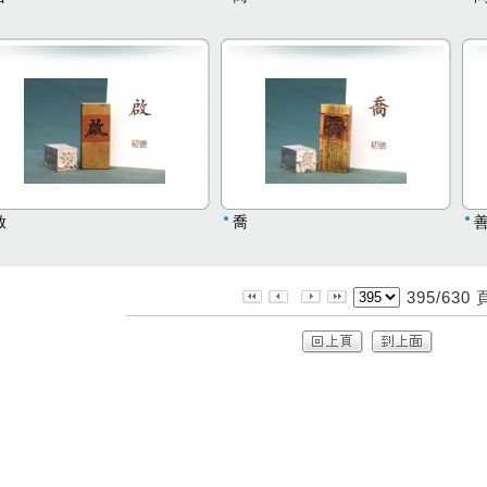
啟
喬
395/630 