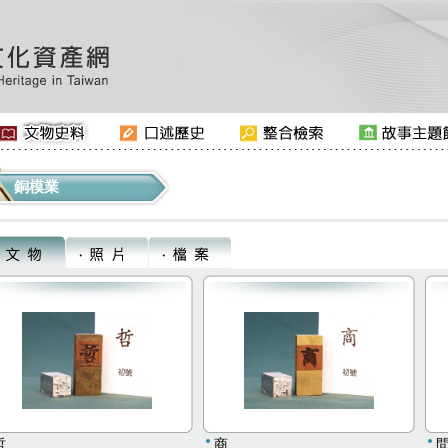
銅模業
哲
商