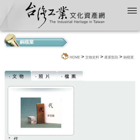
銅模業
>
>
>
:::
HOME
文物史料
產業類別
銅模業
代