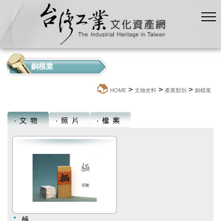
銅模業
>
>
>
:::
HOME
文物史料
產業類別
銅模業
極