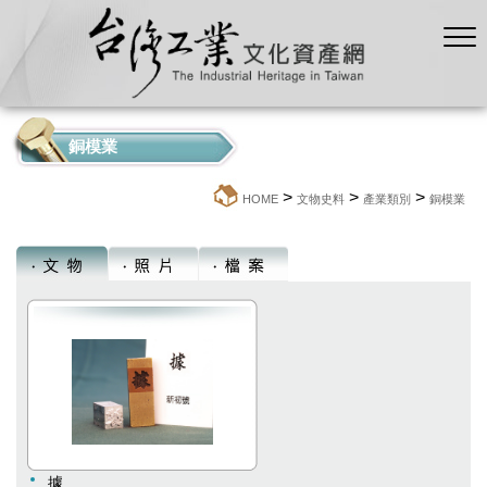
銅模業
>
>
>
:::
HOME
文物史料
產業類別
銅模業
據