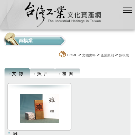
銅模業
>
>
>
:::
HOME
文物史料
產業類別
銅模業
雖