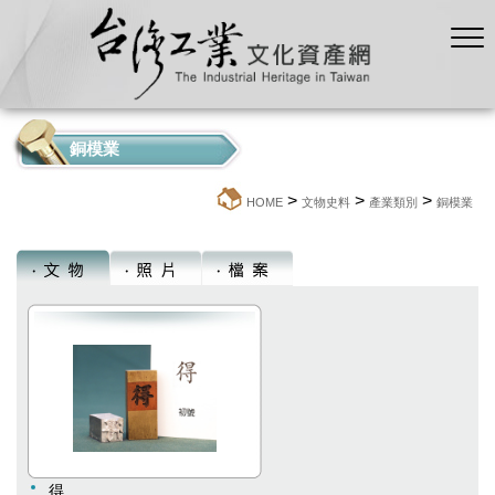
銅模業
>
>
>
:::
HOME
文物史料
產業類別
銅模業
得