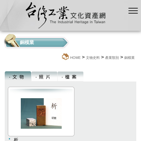
銅模業
>
>
>
:::
HOME
文物史料
產業類別
銅模業
析